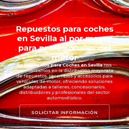
Repuestos para coches
en Sevilla al por mayor
para profesionales del
motor
En
Repuestos para Coches en Sevilla
nos
especializamos en la distribución mayorista
de repuestos, recambios y accesorios para
vehículos de motor, ofreciendo soluciones
adaptadas a talleres, concesionarios,
distribuidores y profesionales del sector
automovilístico.
SOLICITAR INFORMACIÓN